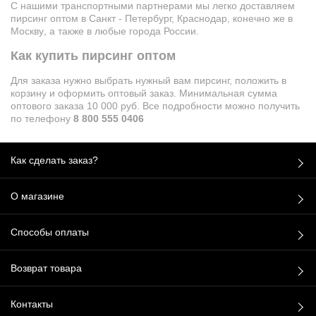
С нашими транспортными партнерами мы легко доставляем
пирсинг оптом в Санкт - Петербург, Краснодар,
конечно же
в
Москву
, а также в любые города России.
Как купить пирсинг оптом
Для заказа нужно выбрать нужный вам пирсинг, положить в
корзину и оформить оптовый заказ. Минимальная сумма
оптового заказа 10 000 руб. Все подробности можно получить
по телефону
8 800 555 0406
Как сделать заказ?
О магазине
Способы оплаты
Возврат товара
Контакты