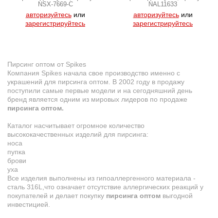
NSX-7669-C
NAL11633
авторизуйтесь
или
авторизуйтесь
или
зарегистрируйтесь
зарегистрируйтесь
Пирсинг оптом от Spikes
Компания Spikes начала свое производство именно с
украшений для пирсинга оптом. В 2002 году в продажу
поступили самые первые модели и на сегодняшний день
бренд является одним из мировых лидеров по продаже
пирсинга оптом.
Каталог насчитывает огромное количество
высококачественных изделий для пирсинга:
носа
пупка
брови
уха
Все изделия выполнены из гипоаллергенного материала -
сталь 316L,что означает отсутствие аллергических реакций у
покупателей и делает покупку
пирсинга оптом
выгодной
инвестицией.