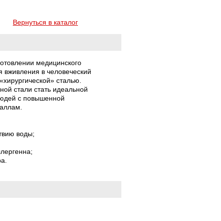
Вернуться в каталог
зготовлении медицинского
я вживления в человеческий
 «хирургической» сталью.
ной стали стать идеальной
людей с повышенной
еталлам.
твию воды;
ллергенна;
ра.