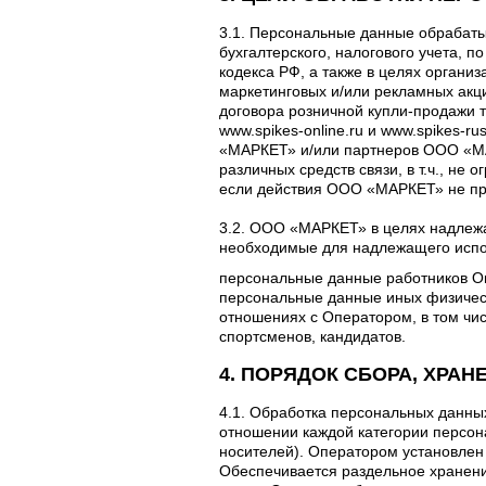
3.1. Персональные данные обрабат
бухгалтерского, налогового учета, 
кодекса РФ, а также в целях органи
маркетинговых и/или рекламных акц
договора розничной купли-продажи
www.spikes-online.ru и www.spikes-
«МАРКЕТ» и/или партнеров ООО «МА
различных средств связи, в т.ч., не 
если действия ООО «МАРКЕТ» не пр
3.2. ООО «МАРКЕТ» в целях надлеж
необходимые для надлежащего испо
персональные данные работников Оп
персональные данные иных физически
отношениях с Оператором, в том чис
спортсменов, кандидатов.
4. ПОРЯДОК СБОРА, ХРА
4.1. Обработка персональных данных
отношении каждой категории персо
носителей). Оператором установлен
Обеспечивается раздельное хранени