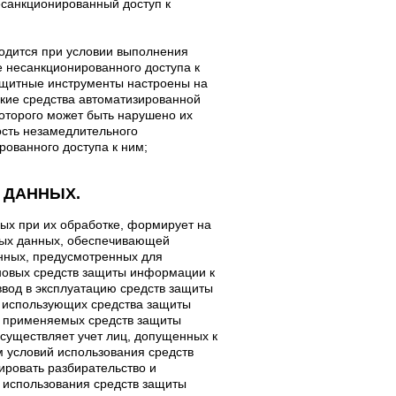
санкционированный доступ к
водится при условии выполнения
 несанкционированного доступа к
ащитные инструменты настроены на
кие средства автоматизированной
которого может быть нарушено их
ость незамедлительного
ованного доступа к ним;
 ДАННЫХ.
ых при их обработке, формирует на
ьных данных, обеспечивающей
нных, предусмотренных для
новых средств защиты информации к
ввод в эксплуатацию средств защиты
, использующих средства защиты
т применяемых средств защиты
существляет учет лиц, допущенных к
 условий использования средств
ровать разбирательство и
 использования средств защиты