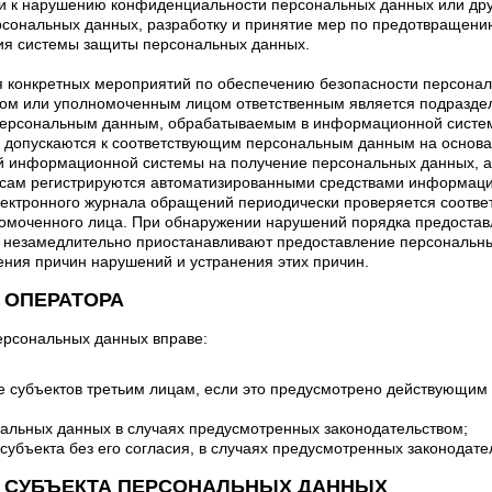
ти к нарушению конфиденциальности персональных данных или др
сональных данных, разработку и принятие мер по предотвращени
ия системы защиты персональных данных.
ия конкретных мероприятий по обеспечению безопасности персонал
ом или уполномоченным лицом ответственным является подразде
к персональным данным, обрабатываемым в информационной систе
, допускаются к соответствующим персональным данным на основа
й информационной системы на получение персональных данных, а
осам регистрируются автоматизированными средствами информаци
ектронного журнала обращений периодически проверяется соотв
номоченного лица. При обнаружении нарушений порядка предоста
 незамедлительно приостанавливают предоставление персональн
ния причин нарушений и устранения этих причин.
И ОПЕРАТОРА
ерсональных данных вправе:
 субъектов третьим лицам, если это предусмотрено действующим 
нальных данных в случаях предусмотренных законодательством;
убъекта без его согласия, в случаях предусмотренных законодате
ТИ СУБЪЕКТА ПЕРСОНАЛЬНЫХ ДАННЫХ