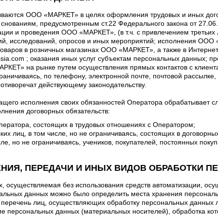
ываются ООО «МАРКЕТ» в целях оформления трудовых и иных дого
по снованиям, предусмотренным ст.22 Федерального закона от 27.0
зации и проведения ООО «МАРКЕТ», (в т.ч. с привлечением третьих
ий, исследований, опросов и иных мероприятий; исполнения ООО 
 товаров в розничных магазинах ООО «МАРКЕТ», а также в Интерн
russia.com ; оказания иных услуг субъектам персональных данных; 
РКЕТ» на рынке путем осуществления прямых контактов с клие
ограничиваясь, по телефону, электронной почте, почтовой рассылке, в
отиворечат действующему законодательству.
ащего исполнения своих обязанностей Оператора обрабатывает 
лнения договорных обязательств:
ератора, состоящих в трудовых отношениях с Оператором;
х лиц, в том числе, но не ограничиваясь, состоящих в договорных
ле, но не ограничиваясь, учеников, покупателей, постоянных пок
НЕНИЯ, ПЕРЕДАЧИ И ИНЫХ ВИДОВ ОБРАБОТКИ
, осуществляемая без использования средств автоматизации, осу
нальных данных можно было определить места хранения персонал
 перечень лиц, осуществляющих обработку персональных данных 
е персональных данных (материальных носителей), обработка кот