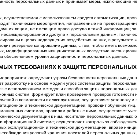
анность персональных данных и принимает меры, исключающие не
х, осуществляемая с использованием средств автоматизации, про
одит технические мероприятия, направленные на предотвращение
ачи их лицам, не имеющим права доступа к такой информации; з
несанкционированного доступа к персональным данным; техничес
лированы в целях недопущения воздействия на них, в результате 
одит резервное копирование данных, с тем, чтобы иметь возможн
х, модифицированных или уничтоженных вследствие несанкционир
 за обеспечением уровня защищенности персональных данных.
УЕМЫХ ТРЕБОВАНИЯХ К ЗАЩИТЕ ПЕРСОНАЛЬНЫХ
мероприятия: определяет угрозы безопасности персональных данн
яет разработку на основе модели угроз системы защиты персонал
з с использованием методов и способов защиты персональных да
онных систем; формирует план проведения проверок готовности 
чений о возможности их эксплуатации; осуществляет установку и 
уатационной и технической документацией; проводит обучение лиц
ационных системах, правилам работы с ними; осуществляет уче
хнической документации к ним, носителей персональных данных; о
информационной системе; осуществляет контроль за соблюдением
х эксплуатационной и технической документацией; вправе иниции
несоблюдения условий хранения носителей персональных данных,