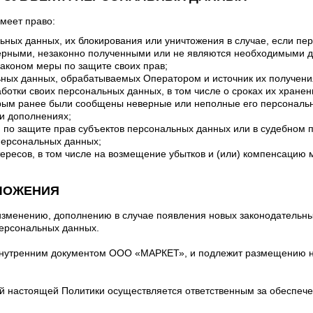
меет право:
льных данных, их блокирования или уничтожения в случае, если п
рными, незаконно полученными или не являются необходимыми дл
аконом меры по защите своих прав;
ьных данных, обрабатываемых Оператором и источник их получени
отки своих персональных данных, в том числе о сроках их хранен
орым ранее были сообщены неверные или неполные его персональ
ли дополнениях;
 по защите прав субъектов персональных данных или в судебном
 персональных данных;
тересов, в том числе на возмещение убытков и (или) компенсацию
ЛОЖЕНИЯ
изменению, дополнению в случае появления новых законодательны
персональных данных.
 внутренним документом ООО «МАРКЕТ», и подлежит размещению
ий настоящей Политики осуществляется ответственным за обеспеч