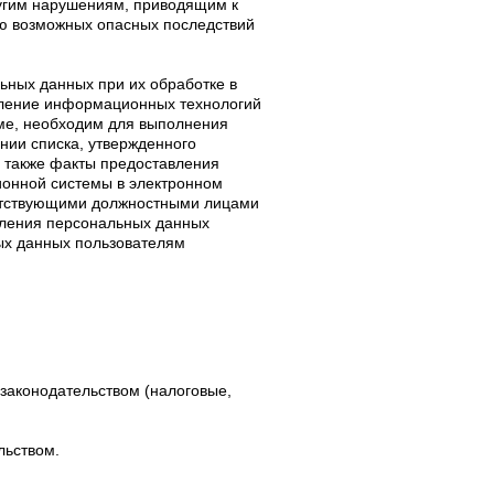
угим нарушениям, приводящим к
ю возможных опасных последствий
ьных данных при их обработке в
ление информационных технологий
ме, необходим для выполнения
нии списка, утвержденного
 также факты предоставления
онной системы в электронном
етствующими должностными лицами
вления персональных данных
ых данных пользователям
законодательством (налоговые,
льством.